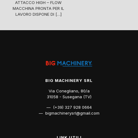
ATTACCO HIGH – FLOW
MACCHINA PRONTA PER IL
LAVORO DISPONE DI
[…]
BIG MACHINERY SRL
Via Conegliano, 80/a
31058 - Susegana (TV)
— (+39) 327 928 0664
— bigmachinerysrl@gmail.com
LINK UTILI