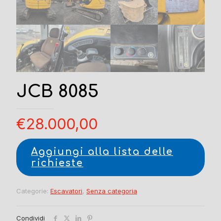
JCB 8085
€
28.000,00
Aggiungi alla lista delle
richieste
Categorie:
Escavatori
,
Senza categoria
Condividi